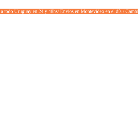
a todo Uruguay en 24 y 48hs/ Envios en Montevideo en el día / Cambi