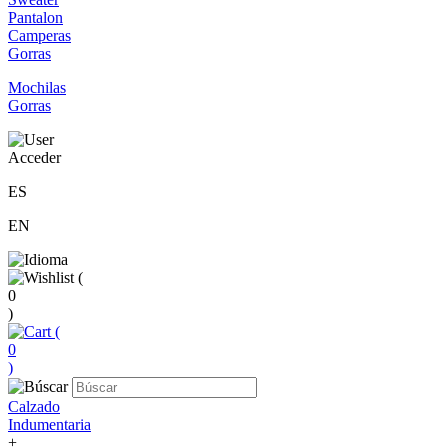
Pantalon
Camperas
Gorras
Mochilas
Gorras
Acceder
ES
EN
(
0
)
(
0
)
Calzado
Indumentaria
+