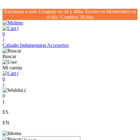
Enviamos a todo Uruguay en 24 y 48hs/ Envios en Montevideo en
el día / Cambios 30 dias
(
0
)
Calzado
Indumentaria
Accesorios
Buscar
Mi cuenta
(
0
)
(
0
)
ES
EN