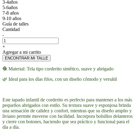
3-4años
5-6años
7-8 años
9-10 años
Guía de talles
Cantidad
-
+
Agregar a mi carrito
ENCONTRAR MI TALLE
🧶 Material: Tela tipo corderito sintético, suave y abrigado
🌿 Ideal para los días fríos, con un diseño cómodo y versátil
Este tapado infantil de corderito es perfecto para mantener a los más
pequeños abrigados con estilo. Su textura suave y esponjosa brinda
una sensación de calidez y confort, mientras que su diseño amplio y
liviano permite moverse con facilidad. Incorpora bolsillos delanteros
y cierre con botones, haciendo que sea práctico y funcional para el
día a día.