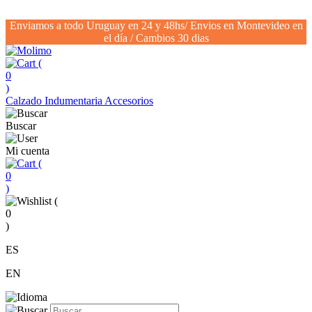
Enviamos a todo Uruguay en 24 y 48hs/ Envios en Montevideo en
el día / Cambios 30 dias
(
0
)
Calzado
Indumentaria
Accesorios
Buscar
Mi cuenta
(
0
)
(
0
)
ES
EN