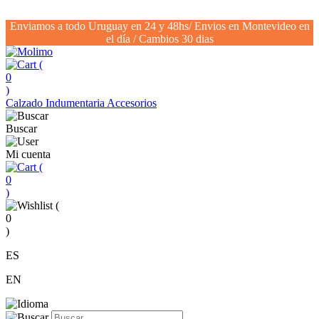
Enviamos a todo Uruguay en 24 y 48hs/ Envios en Montevideo en
el día / Cambios 30 dias
(
0
)
Calzado
Indumentaria
Accesorios
Buscar
Mi cuenta
(
0
)
(
0
)
ES
EN