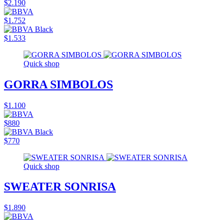
$2.190
$1.752
$1.533
Quick shop
GORRA SIMBOLOS
$1.100
$880
$770
Quick shop
SWEATER SONRISA
$1.890