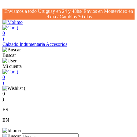
Enviamos a todo Uruguay en 24 y 48hs/ Envios en Montevideo en
el día / Cambios 30 dias
(
0
)
Calzado
Indumentaria
Accesorios
Buscar
Mi cuenta
(
0
)
(
0
)
ES
EN