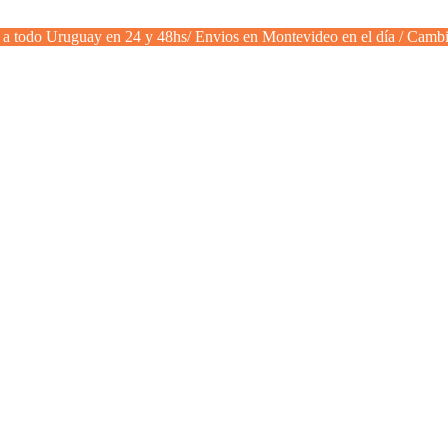
a todo Uruguay en 24 y 48hs/ Envios en Montevideo en el día / Cambi