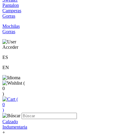
Pantalon
Camperas
Gorras
Mochilas
Gorras
Acceder
ES
EN
(
0
)
(
0
)
Calzado
Indumentaria
+