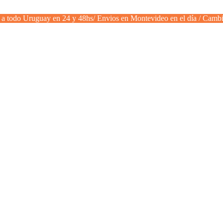
a todo Uruguay en 24 y 48hs/ Envios en Montevideo en el día / Cambi