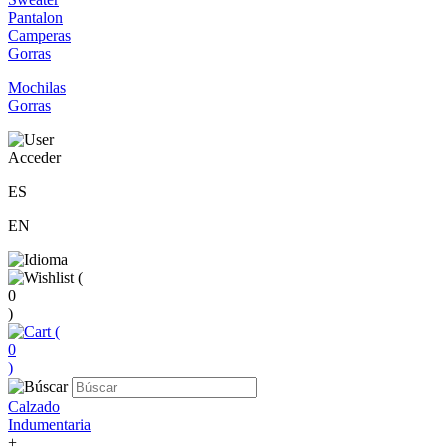
Pantalon
Camperas
Gorras
Mochilas
Gorras
Acceder
ES
EN
(
0
)
(
0
)
Calzado
Indumentaria
+