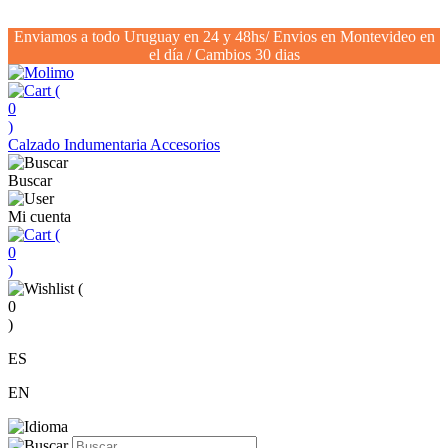
Enviamos a todo Uruguay en 24 y 48hs/ Envios en Montevideo en
el día / Cambios 30 dias
(
0
)
Calzado
Indumentaria
Accesorios
Buscar
Mi cuenta
(
0
)
(
0
)
ES
EN