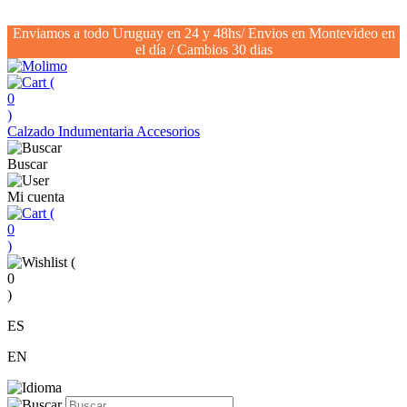
Enviamos a todo Uruguay en 24 y 48hs/ Envios en Montevideo en
el día / Cambios 30 dias
(
0
)
Calzado
Indumentaria
Accesorios
Buscar
Mi cuenta
(
0
)
(
0
)
ES
EN