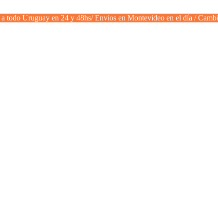
a todo Uruguay en 24 y 48hs/ Envios en Montevideo en el día / Cambi