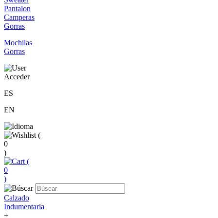
Pantalon
Camperas
Gorras
Mochilas
Gorras
Acceder
ES
EN
(
0
)
(
0
)
Calzado
Indumentaria
+