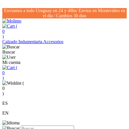
Enviamos a todo Uruguay en 24 y 48hs/ Envios en Montevideo en
el día / Cambios 30 dias
(
0
)
Calzado
Indumentaria
Accesorios
Buscar
Mi cuenta
(
0
)
(
0
)
ES
EN