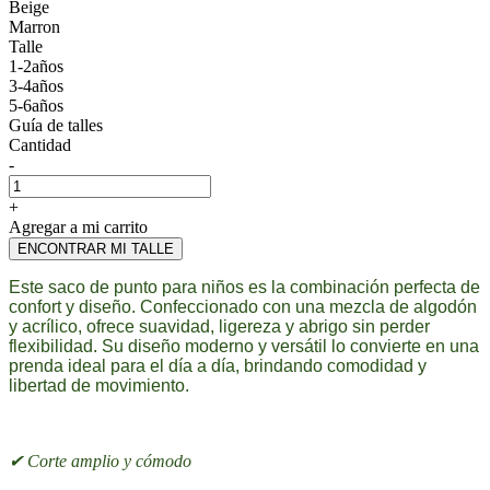
Beige
Marron
Talle
1-2años
3-4años
5-6años
Guía de talles
Cantidad
-
+
Agregar a mi carrito
ENCONTRAR MI TALLE
Este saco de punto para niños es la combinación perfecta de
confort y diseño. Confeccionado con una mezcla de algodón
y acrílico, ofrece suavidad, ligereza y abrigo sin perder
flexibilidad. Su diseño moderno y versátil lo convierte en una
prenda ideal para el día a día, brindando comodidad y
libertad de movimiento.
✔ Corte amplio y cómodo