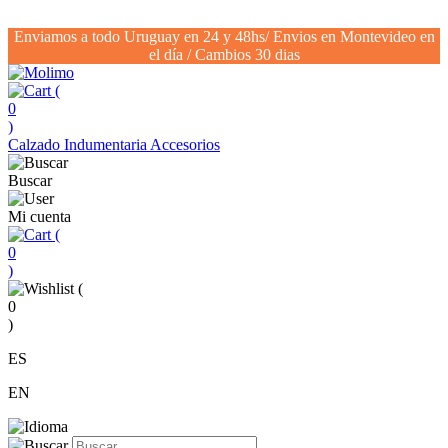
Enviamos a todo Uruguay en 24 y 48hs/ Envios en Montevideo en
el día / Cambios 30 dias
(
0
)
Calzado
Indumentaria
Accesorios
Buscar
Mi cuenta
(
0
)
(
0
)
ES
EN