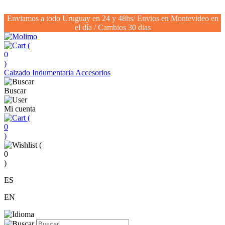
Enviamos a todo Uruguay en 24 y 48hs/ Envios en Montevideo en
el día / Cambios 30 dias
(
0
)
Calzado
Indumentaria
Accesorios
Buscar
Mi cuenta
(
0
)
(
0
)
ES
EN