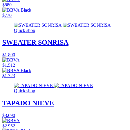
$880
$770
Quick shop
SWEATER SONRISA
$1.890
$1.512
$1.323
Quick shop
TAPADO NIEVE
$3.690
$2.952