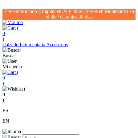
Enviamos a todo Uruguay en 24 y 48hs/ Envios en Montevideo en
el día / Cambios 30 dias
(
0
)
Calzado
Indumentaria
Accesorios
Buscar
Mi cuenta
(
0
)
(
0
)
ES
EN