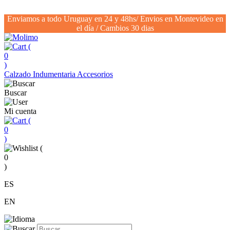
Enviamos a todo Uruguay en 24 y 48hs/ Envios en Montevideo en
el día / Cambios 30 dias
(
0
)
Calzado
Indumentaria
Accesorios
Buscar
Mi cuenta
(
0
)
(
0
)
ES
EN