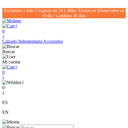
Enviamos a todo Uruguay en 24 y 48hs/ Envios en Montevideo en
el día / Cambios 30 dias
(
0
)
Calzado
Indumentaria
Accesorios
Buscar
Mi cuenta
(
0
)
(
0
)
ES
EN