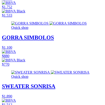
$1.752
$1.533
Quick shop
GORRA SIMBOLOS
$1.100
$880
$770
Quick shop
SWEATER SONRISA
$1.890
$1.512