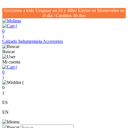
Enviamos a todo Uruguay en 24 y 48hs/ Envios en Montevideo en
el día / Cambios 30 dias
(
0
)
Calzado
Indumentaria
Accesorios
Buscar
Mi cuenta
(
0
)
(
0
)
ES
EN