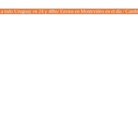
a todo Uruguay en 24 y 48hs/ Envios en Montevideo en el día / Cambi