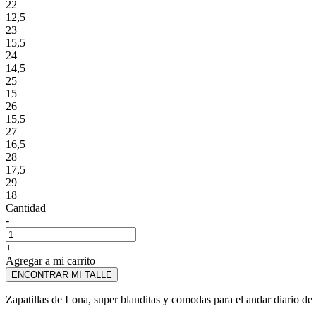
22
12,5
23
15,5
24
14,5
25
15
26
15,5
27
16,5
28
17,5
29
18
Cantidad
-
+
Agregar a mi carrito
ENCONTRAR MI TALLE
Zapatillas de Lona, super blanditas y comodas para el andar diario de 