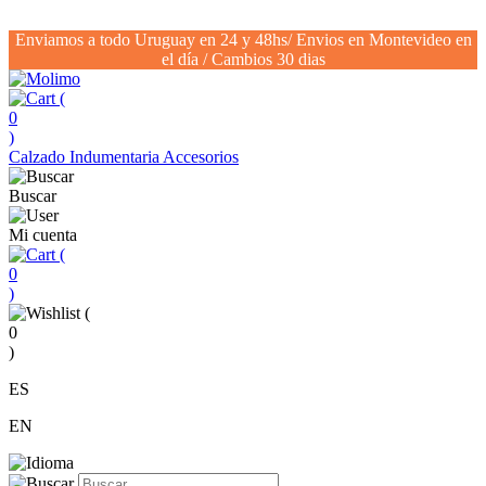
Enviamos a todo Uruguay en 24 y 48hs/ Envios en Montevideo en
el día / Cambios 30 dias
(
0
)
Calzado
Indumentaria
Accesorios
Buscar
Mi cuenta
(
0
)
(
0
)
ES
EN