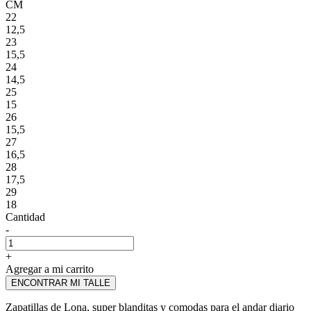
CM
22
12,5
23
15,5
24
14,5
25
15
26
15,5
27
16,5
28
17,5
29
18
Cantidad
-
+
Agregar a mi carrito
ENCONTRAR MI TALLE
Zapatillas de Lona, super blanditas y comodas para el andar diario