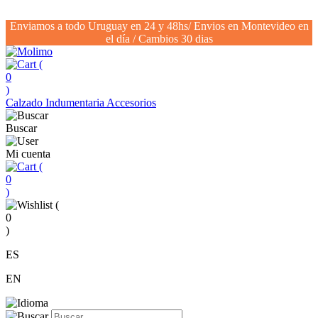
Enviamos a todo Uruguay en 24 y 48hs/ Envios en Montevideo en
el día / Cambios 30 dias
(
0
)
Calzado
Indumentaria
Accesorios
Buscar
Mi cuenta
(
0
)
(
0
)
ES
EN