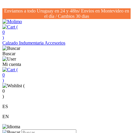
Enviamos a todo Uruguay en 24 y 48hs/ Envios en Montevideo en
el día / Cambios 30 dias
(
0
)
Calzado
Indumentaria
Accesorios
Buscar
Mi cuenta
(
0
)
(
0
)
ES
EN