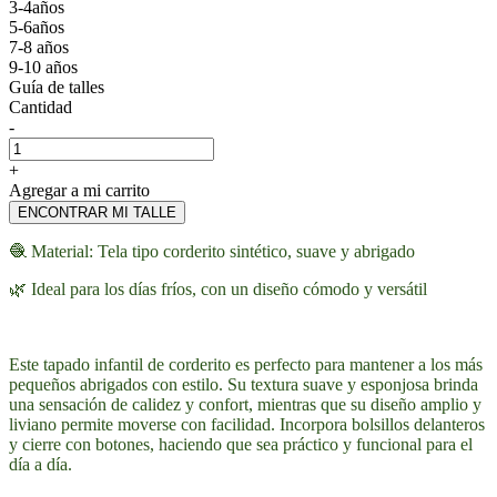
3-4años
5-6años
7-8 años
9-10 años
Guía de talles
Cantidad
-
+
Agregar a mi carrito
ENCONTRAR MI TALLE
🧶 Material: Tela tipo corderito sintético, suave y abrigado
🌿 Ideal para los días fríos, con un diseño cómodo y versátil
Este tapado infantil de corderito es perfecto para mantener a los más
pequeños abrigados con estilo. Su textura suave y esponjosa brinda
una sensación de calidez y confort, mientras que su diseño amplio y
liviano permite moverse con facilidad. Incorpora bolsillos delanteros
y cierre con botones, haciendo que sea práctico y funcional para el
día a día.