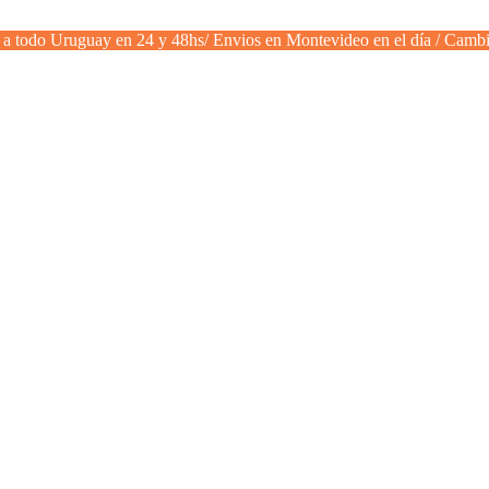
a todo Uruguay en 24 y 48hs/ Envios en Montevideo en el día / Cambi