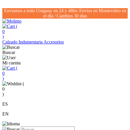
Enviamos a todo Uruguay en 24 y 48hs/ Envios en Montevideo en
el día / Cambios 30 dias
(
0
)
Calzado
Indumentaria
Accesorios
Buscar
Mi cuenta
(
0
)
(
0
)
ES
EN