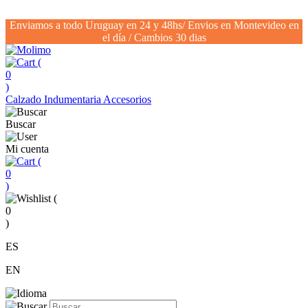
Enviamos a todo Uruguay en 24 y 48hs/ Envios en Montevideo en
el día / Cambios 30 dias
(
0
)
Calzado
Indumentaria
Accesorios
Buscar
Mi cuenta
(
0
)
(
0
)
ES
EN