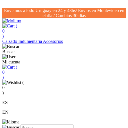
Enviamos a todo Uruguay en 24 y 48hs/ Envios en Montevideo en
el día / Cambios 30 dias
(
0
)
Calzado
Indumentaria
Accesorios
Buscar
Mi cuenta
(
0
)
(
0
)
ES
EN