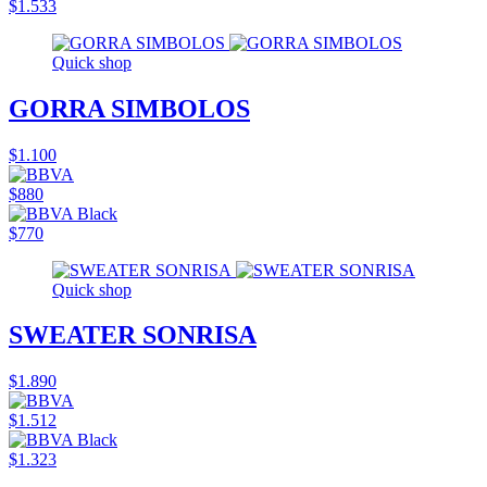
$1.533
Quick shop
GORRA SIMBOLOS
$1.100
$880
$770
Quick shop
SWEATER SONRISA
$1.890
$1.512
$1.323