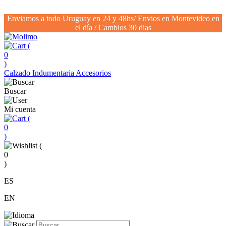
Enviamos a todo Uruguay en 24 y 48hs/ Envios en Montevideo en
el día / Cambios 30 dias
(
0
)
Calzado
Indumentaria
Accesorios
Buscar
Mi cuenta
(
0
)
(
0
)
ES
EN