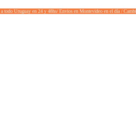
a todo Uruguay en 24 y 48hs/ Envios en Montevideo en el día / Cambi