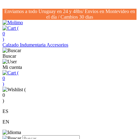
Enviamos a todo Uruguay en 24 y 48hs/ Envios en Montevideo en
el día / Cambios 30 dias
(
0
)
Calzado
Indumentaria
Accesorios
Buscar
Mi cuenta
(
0
)
(
0
)
ES
EN