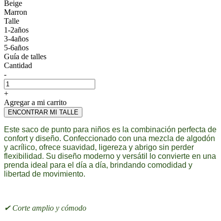
Beige
Marron
Talle
1-2años
3-4años
5-6años
Guía de talles
Cantidad
-
+
Agregar a mi carrito
ENCONTRAR MI TALLE
Este saco de punto para niños es la combinación perfecta de
confort y diseño. Confeccionado con una mezcla de algodón
y acrílico, ofrece suavidad, ligereza y abrigo sin perder
flexibilidad. Su diseño moderno y versátil lo convierte en una
prenda ideal para el día a día, brindando comodidad y
libertad de movimiento.
✔ Corte amplio y cómodo