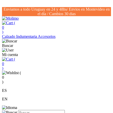
Enviamos a todo Uruguay en 24 y 48hs/ Envios en Montevideo en
el día / Cambios 30 dias
(
0
)
Calzado
Indumentaria
Accesorios
Buscar
Mi cuenta
(
0
)
(
0
)
ES
EN