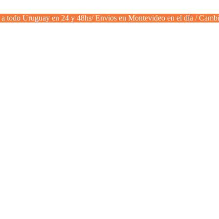
a todo Uruguay en 24 y 48hs/ Envios en Montevideo en el día / Cambi