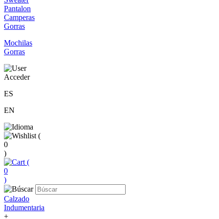
Pantalon
Camperas
Gorras
Mochilas
Gorras
Acceder
ES
EN
(
0
)
(
0
)
Calzado
Indumentaria
+