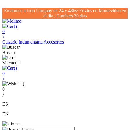
Enviamos a todo Uruguay en 24 y 48hs/ Envios en Montevideo en
el día / Cambios 30 dias
(
0
)
Calzado
Indumentaria
Accesorios
Buscar
Mi cuenta
(
0
)
(
0
)
ES
EN