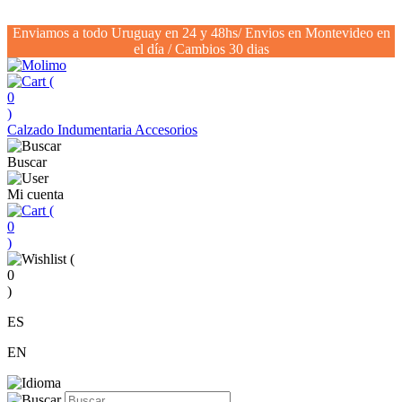
Enviamos a todo Uruguay en 24 y 48hs/ Envios en Montevideo en
el día / Cambios 30 dias
(
0
)
Calzado
Indumentaria
Accesorios
Buscar
Mi cuenta
(
0
)
(
0
)
ES
EN