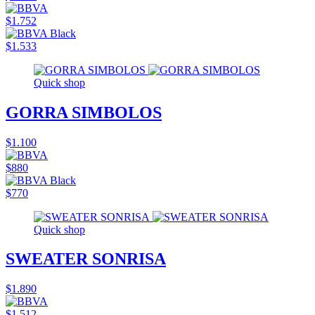
$1.752
$1.533
Quick shop
GORRA SIMBOLOS
$1.100
$880
$770
Quick shop
SWEATER SONRISA
$1.890
$1.512