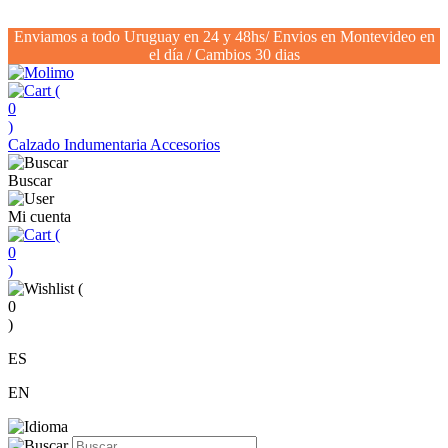
Enviamos a todo Uruguay en 24 y 48hs/ Envios en Montevideo en
el día / Cambios 30 dias
(
0
)
Calzado
Indumentaria
Accesorios
Buscar
Mi cuenta
(
0
)
(
0
)
ES
EN