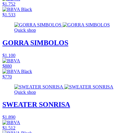
$1.752
$1.533
Quick shop
GORRA SIMBOLOS
$1.100
$880
$770
Quick shop
SWEATER SONRISA
$1.890
$1.512