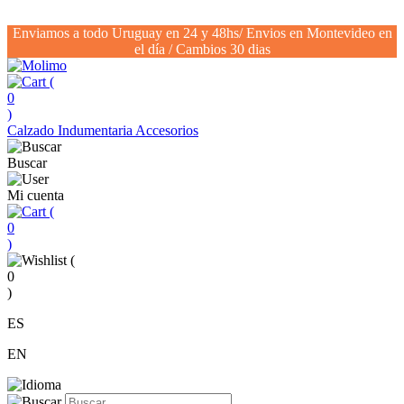
Enviamos a todo Uruguay en 24 y 48hs/ Envios en Montevideo en
el día / Cambios 30 dias
(
0
)
Calzado
Indumentaria
Accesorios
Buscar
Mi cuenta
(
0
)
(
0
)
ES
EN