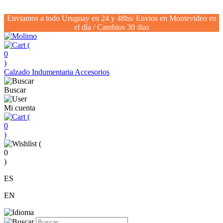
Enviamos a todo Uruguay en 24 y 48hs/ Envios en Montevideo en
el día / Cambios 30 dias
(
0
)
Calzado
Indumentaria
Accesorios
Buscar
Mi cuenta
(
0
)
(
0
)
ES
EN