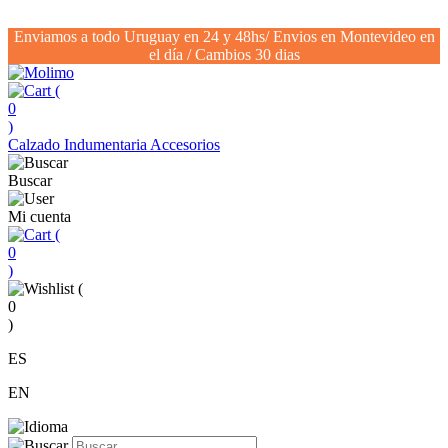
Enviamos a todo Uruguay en 24 y 48hs/ Envios en Montevideo en
el día / Cambios 30 dias
(
0
)
Calzado
Indumentaria
Accesorios
Buscar
Mi cuenta
(
0
)
(
0
)
ES
EN