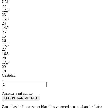
CM
22
12,5
23
15,5
24
14,5
25
15
26
15,5
27
16,5
28
17,5
29
18
Cantidad
-
+
Agregar a mi carrito
ENCONTRAR MI TALLE
Zapatillas de Lona, super blanditas y comodas para el andar diario