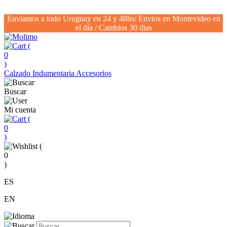
Enviamos a todo Uruguay en 24 y 48hs/ Envios en Montevideo en
el día / Cambios 30 dias
(
0
)
Calzado
Indumentaria
Accesorios
Buscar
Mi cuenta
(
0
)
(
0
)
ES
EN