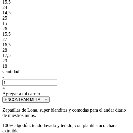
15,5
24
14,5
25
15
26
15,5
27
16,5
28
17,5
29
18
Cantidad
-
+
Agregar a mi carrito
ENCONTRAR MI TALLE
Zapatillas de Lona, super blanditas y comodas para el andar diario
de nuestros niños.
100% algodón, tejido lavado y teñido, con plantilla acolchada
extraíble