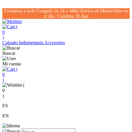
Enviamos a todo Uruguay en 24 y 48hs/ Envios en Montevideo en
el día / Cambios 30 dias
(
0
)
Calzado
Indumentaria
Accesorios
Buscar
Mi cuenta
(
0
)
(
0
)
ES
EN